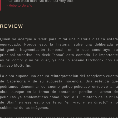
man and blood man. Not nice, but very true."
- Roberto Bolaño
REVIEW
Quien se acerque a “Red” para mirar una historia clásica estará
equivocado. Porque eso, la historia, sufre una deliberada e
intrigante fragmentación temporal, en lo que constituye su
principal atractivo, es decir “cómo” está contada. Lo importante
es “el cómo” y no “el qué”, ya nos lo enseñó Hitchcock con su
famoso McGuffin.
La cinta supone una oscura reinterpretación del sangriento cuento
de Caperucita y de su supuesta inocencia. Una estética que
podríamos denominar de cuento gótico-policiaco envuelve a la
obra, aunque en la forma de contar se percibe el aroma de
películas ya emblemáticas como “Rec” o “El misterio de la bruja
de Blair” en ese estilo de terror “en vivo y en directo” y lo
subliminal de las imágenes.