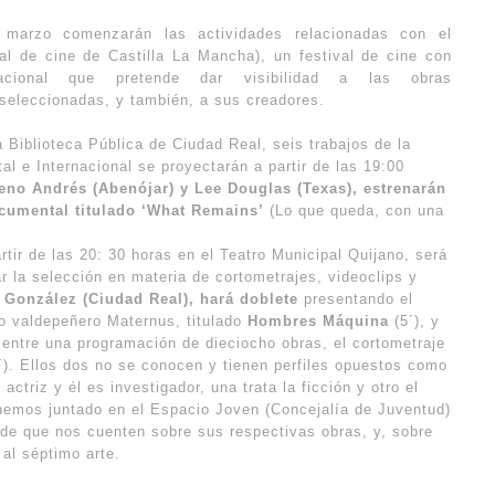
marzo comenzarán las actividades relacionadas con el
al de cine de Castilla La Mancha), un festival de cine con
nacional que pretende dar visibilidad a las obras
seleccionadas, y también, a sus creadores.
a Biblioteca Pública de Ciudad Real, seis trabajos de la
l e Internacional se proyectarán a partir de las 19:00
eno Andrés (Abenójar) y Lee Douglas (Texas), estrenarán
cumental titulado ‘What Remains’
(Lo que queda, con una
rtir de las 20: 30 horas en el Teatro Municipal Quijano, será
ar la selección en materia de cortometrajes, videoclips y
 González (Ciudad Real), hará doblete
presentando el
po valdepeñero Maternus, titulado
Hombres Máquina
(5´), y
, entre una programación de dieciocho obras, el cortometraje
). Ellos dos no se conocen y tienen perfiles opuestos como
 actriz y él es investigador, una trata la ficción y otro el
hemos juntado en el Espacio Joven (Concejalía de Juventud)
 de que nos cuenten sobre sus respectivas obras, y, sobre
 al séptimo arte.