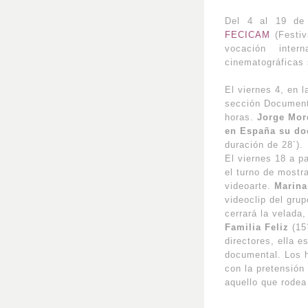
Del 4 al 19 de 
FECICAM
(Festiv
vocación inter
cinematográficas 
El viernes 4, en l
sección Documenta
horas.
Jorge Mor
en España su do
duración de 28´).
El viernes 18 a pa
el turno de mostr
videoarte.
Marina
videoclip del gru
cerrará la velada
Familia Feliz
(15´
directores, ella es
documental. Los 
con la pretensión
aquello que rodea